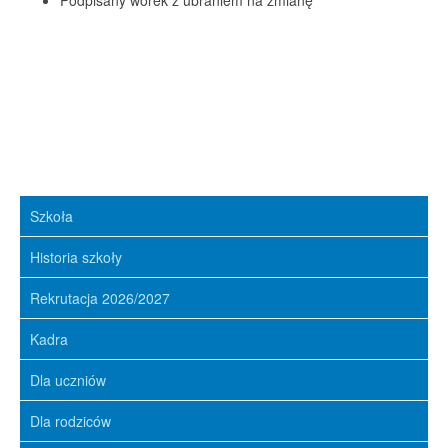
Podpisany worek z ubraniem na zmianę
Szkoła
Historia szkoły
Rekrutacja 2026/2027
Kadra
Dla uczniów
Dla rodziców