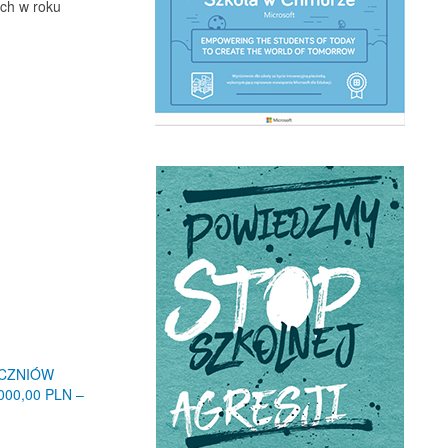
ych w roku
UCZNIÓW
00,00 PLN –