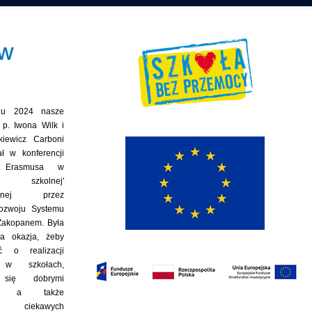
 w
iu 2024 nasze
 p. Iwona Wilk i
kiewicz Carboni
ał w konferencji
y Erasmusa w
e szkolnej'
owanej przez
ozwoju Systemu
Zakopanem. Była
ła okazja, żeby
ć o realizacji
 w szkołach,
 się dobrymi
mi, a także
ć ciekawych