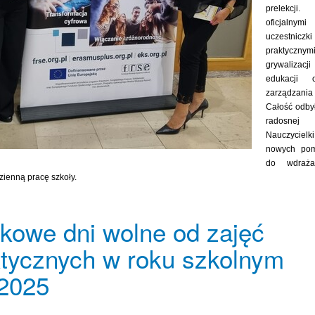
prelekcj
oficjalny
uczestniczki
praktycznym
grywaliza
edukacji o
zarządzan
Całość odbył
radosnej
Nauczycielk
nowych pom
do wdraża
ienną pracę szkoły.
kowe dni wolne od zajęć
tycznych w roku szkolnym
2025