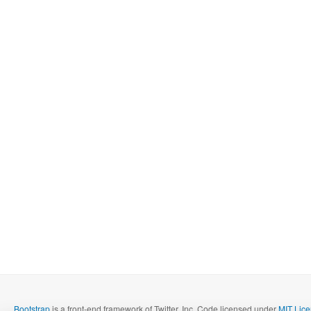
Bootstrap
is a front-end framework of Twitter, Inc. Code licensed under
MIT Lice