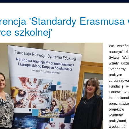
rencja 'Standardy Erasmusa
ce szkolnej'
We wrześn
nauczycielki
Sylwia Wal
wzięły udzi
'Standard
praktyc
zorganiz
Fundację R
Edukacji w 
to doskona
porozmawia
projektów
wymienić
praktyka
wysłucha