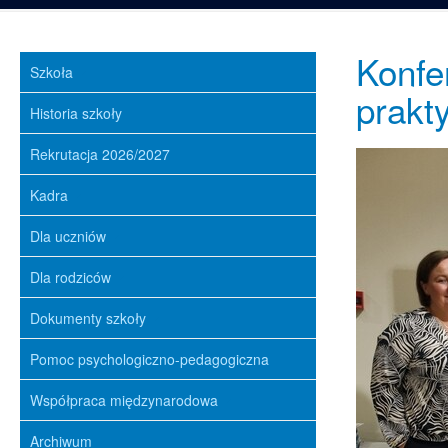
Konfe
Szkoła
prakty
Historia szkoły
Rekrutacja 2026/2027
Kadra
Dla uczniów
Dla rodziców
Dokumenty szkoły
Pomoc psychologiczno-pedagogiczna
Współpraca międzynarodowa
Archiwum