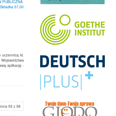
W PUBLICZNA
kładka 57,00
 uczennicą kl.
a Województwa
wą aplikację -
rona 55 z 58