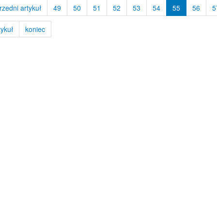
rzedni artykuł
49
50
51
52
53
54
55
56
5
tykuł
koniec