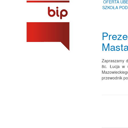
OFERTA UBE
SZKOŁA PODS
Preze
Masta
Zapraszamy do
8c. Łucja w 
Mazowieckiego
przewodnik po