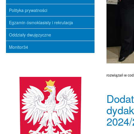
Polityka prywatności
Egzamin ósmoklasisty i rekrutacja
Oddziały dwujęzyczne
Monitor34
rozwiązań w codz
Dodat
dydak
2024/