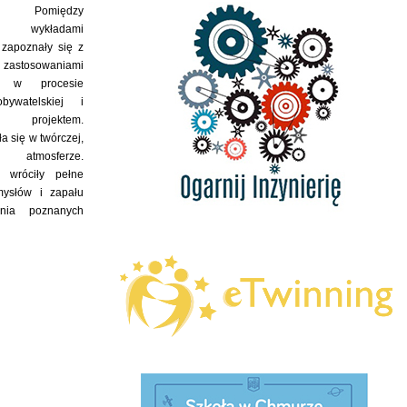
i. Pomiędzy
mi wykładami
 zapoznały się z
i zastosowaniami
cji w procesie
bywatelskiej i
ia projektem.
a się w twórczej,
 atmosferze.
i wróciły pełne
ysłów i zapału
nia poznanych