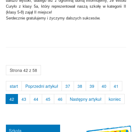
bardzo wysoki, dlatego też z ogromną dumą informujemy, że Witold
Curyło z klasy 5a, który reprezentował naszą szkołę w kategorii II
(klasy 5-8) zajął II miejsce!
Serdecznie gratulujemy i życzymy dalszych sukcesów.
Strona 42 z 58
start
Poprzedni artykuł
37
38
39
40
41
42
43
44
45
46
Następny artykuł
koniec
Szkoła