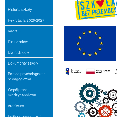
Historia szkoły
Rekrutacja 2026/2027
Kadra
Dla uczniów
Dla rodziców
Dokumenty szkoły
Pomoc psychologiczno-
pedagogiczna
Współpraca
międzynarodowa
Archiwum
Polityka prywatności