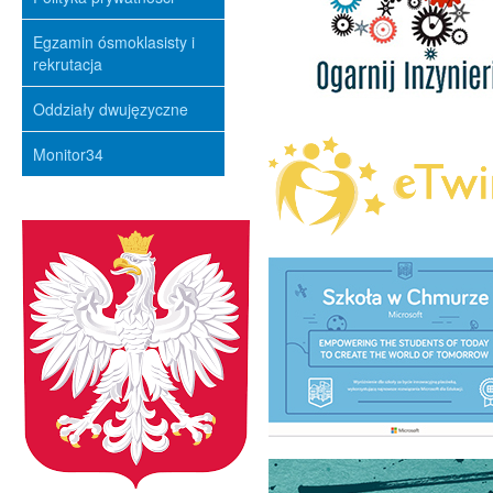
Egzamin ósmoklasisty i
rekrutacja
Oddziały dwujęzyczne
Monitor34