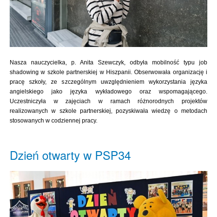
Nasza nauczycielka, p. Anita Szewczyk, odbyła mobilność typu job
shadowing w szkole partnerskiej w Hiszpanii. Obserwowała organizację i
pracę szkoły, ze szczególnym uwzględnieniem wykorzystania języka
angielskiego jako języka wykładowego oraz wspomagającego.
Uczestniczyła w zajęciach w ramach różnorodnych projektów
realizowanych w szkole partnerskiej, pozyskiwała wiedzę o metodach
stosowanych w codziennej pracy.
Dzień otwarty w PSP34